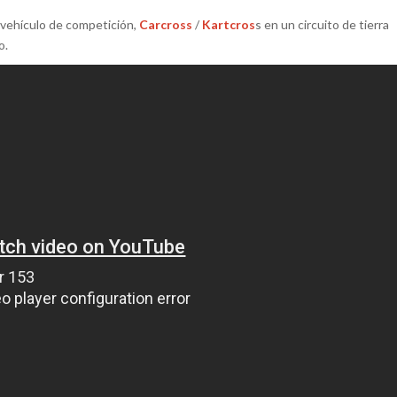
 vehículo de competición,
Carcross
/
Kartcros
s en un circuito de tierra
o.