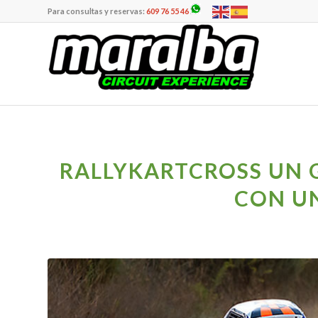
Para consultas y reservas:
609 76 55 46
RALLYKARTCROSS UN 
CON U