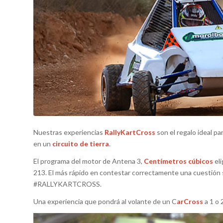
Nuestras experiencias
RallyKartCross
son el regalo ideal pa
en un
circuito de tierra
.
El programa del motor de Antena 3,
Centímetros cúbicos
eli
213. El más rápido en contestar correctamente una cuestión 
#RALLYKARTCROSS.
Una experiencia que pondrá al volante de un C
arCross
a 1 o 