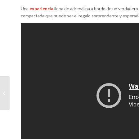
Una
experiencia
llena de adrenalina a bordo de un verdadero
compactada que puede ser el regalo sorprendente y esperad
Noticia Experiencia
Rally KartCross