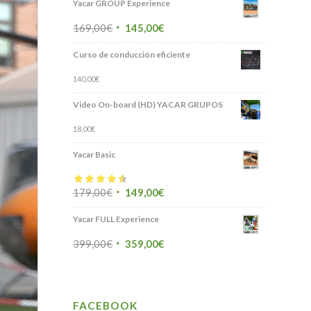
Yacar GROUP Experience
169,00
€
145,00
€
Curso de conducción eficiente
140,00
€
Video On-board (HD) YACAR GRUPOS
18,00
€
Yacar Basic
179,00
€
149,00
€
Valorado con
4.50
de 5
Yacar FULL Experience
399,00
€
359,00
€
FACEBOOK