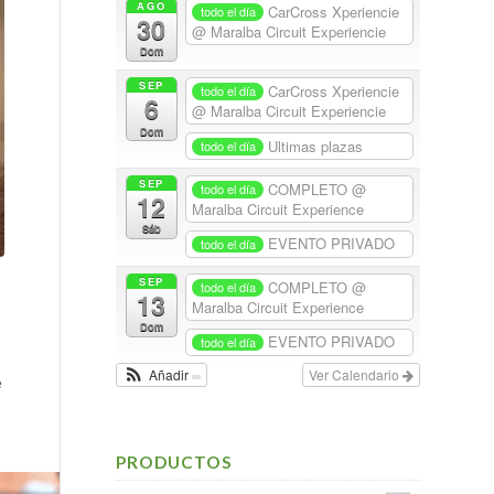
AGO
CarCross Xperiencie
todo el día
30
@ Maralba Circuit Experiencie
Dom
SEP
CarCross Xperiencie
todo el día
6
@ Maralba Circuit Experiencie
Dom
Ultimas plazas
todo el día
SEP
COMPLETO
@
todo el día
12
Maralba Circuit Experience
Sáb
EVENTO PRIVADO
todo el día
SEP
COMPLETO
@
todo el día
13
Maralba Circuit Experience
Dom
EVENTO PRIVADO
todo el día
Añadir
Ver Calendario
e
PRODUCTOS