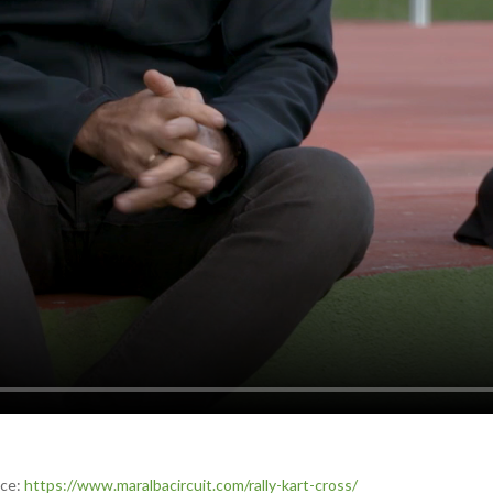
ace:
https://www.maralbacircuit.com/rally-kart-cross/