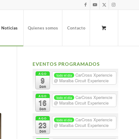
Noticias
Quienes somos
Contacto
EVENTOS PROGRAMADOS
AGO
CarCross Xperiencie
todo el día
9
@ Maralba Circuit Experiencie
Dom
AGO
CarCross Xperiencie
todo el día
16
@ Maralba Circuit Experiencie
Dom
AGO
CarCross Xperiencie
todo el día
23
@ Maralba Circuit Experiencie
Dom