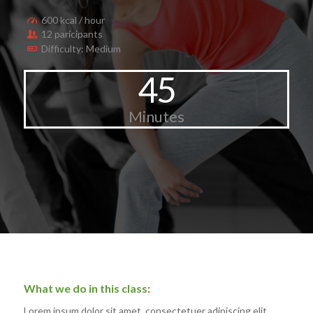
600 kcal / hour
12 paricipants
Difficulty: Medium
45
Minutes
What we do in this class
:
Lorem ipsum dolor sit amet, consectetuer adipiscing elit.