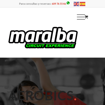
Para consultas y reservas:
609 76 55 46
AEROBICS
.