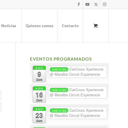
Noticias
Quienes somos
Contacto
EVENTOS PROGRAMADOS
AGO
CarCross Xperiencie
todo el día
9
@ Maralba Circuit Experiencie
Dom
AGO
CarCross Xperiencie
todo el día
16
@ Maralba Circuit Experiencie
Dom
AGO
CarCross Xperiencie
todo el día
23
@ Maralba Circuit Experiencie
Dom