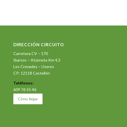
DIRECCIÓN CIRCUITO
Carretera CV – 170
Ibarsos – Atzeneta Km 4,3
Les Crevades – Useres
CP: 12118 Castellón
Teléfonos:
609 76 55 46
Cómo llegar