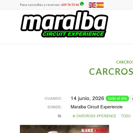
Para consultas y reservas:
609 76 55 46
CARCROS
CARCROS
14 junio, 2026
todo el día
CUANDO:
Maralba Circuit Experiencie
DONDE:
CARCROSS XPERIENCE
TODO