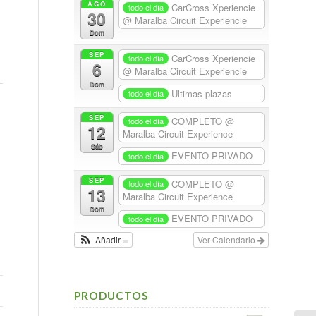
AGO
CarCross Xperiencie
todo el día
30
@ Maralba Circuit Experiencie
Dom
SEP
CarCross Xperiencie
todo el día
6
@ Maralba Circuit Experiencie
Dom
Ultimas plazas
todo el día
SEP
COMPLETO
@
todo el día
12
Maralba Circuit Experience
Sáb
EVENTO PRIVADO
todo el día
SEP
COMPLETO
@
todo el día
13
Maralba Circuit Experience
Dom
EVENTO PRIVADO
todo el día
Añadir
Ver Calendario
PRODUCTOS