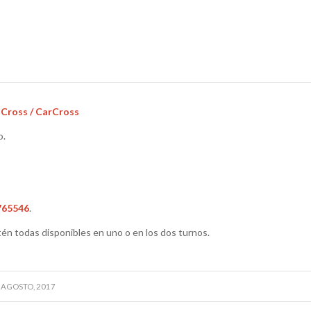
t Cross / CarCross
o.
765546
.
tén todas disponibles en uno o en los dos turnos.
 AGOSTO, 2017