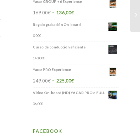
Yacar GROUP +6 Experience
169,00
€
136,00
€
Regalo grabación On-board
0,00
€
Curso de conducción eficiente
140,00
€
Yacar PRO Experience
249,00
€
225,00
€
Video On-board (HD) YACAR PRO o FULL
36,00
€
FACEBOOK