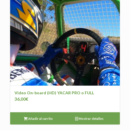
Video On-board (HD) YACAR PRO o FULL
36,00
€
Añadir al carrito
Mostrar detalles