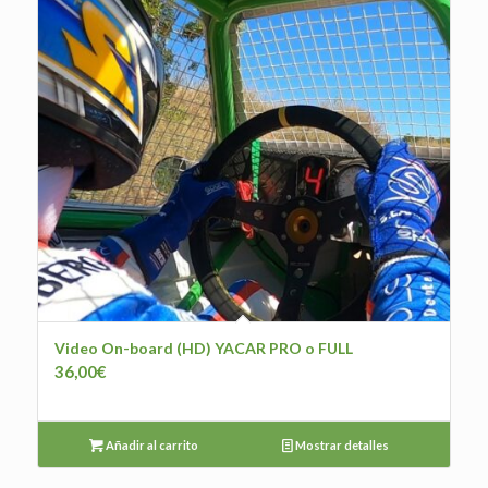
Video On-board (HD) YACAR PRO o FULL
36,00
€
Añadir al carrito
Mostrar detalles