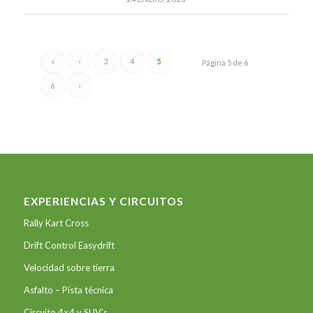
«
‹
3
4
5
Página 5 de 6
6
›
EXPERIENCIAS Y CIRCUITOS
Rally Kart Cross
Drift Control Easydrift
Velocidad sobre tierra
Asfalto – Pista técnica
Circuito 4×4 y SUV’s